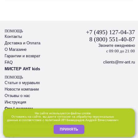
ПОМОЩЬ
+7 (495) 127-04-37
Контакты
8 (800) 551-40-87
Доставка и Оплата
Звоните ежедневно
О Магазине
с 09:00 до 21:00
Гарантии и возврат
clients@mr-ant.ru
FAQ
МИСТЕР АНТ kids
ПОМОЩЬ
Статьи о муравьях
Новости компании
Отзывы о нас
Инструкция
Опт / дилерам
На сайте используются файлы cookie
Оставаясь на сайте, вы даете
согласие
на обработку персональных
Интернет-магазин муравьиных ферм
данных в соответствии с
политикой
ИП Бекмурадов Андрей Вячеславович
2018-2026 © «Мистер Ант»
Политика конфиденциальности
ПРИНЯТЬ
Оферта