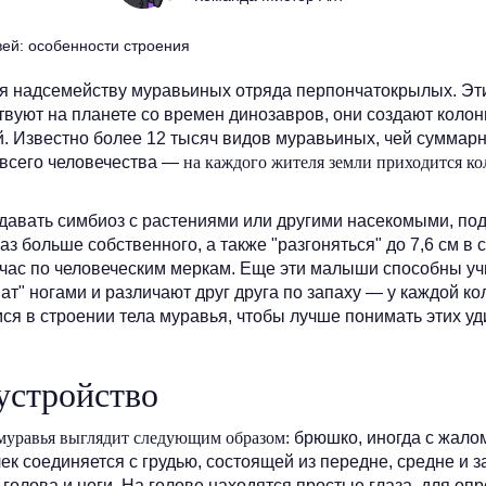
я надсемейству муравьиных отряда перпончатокрылых. Эт
вуют на планете со времен динозавров, они создают колон
. Известно более 12 тысяч видов муравьиных, чей суммар
всего человечества —
на каждого жителя земли приходится ко
давать симбиоз с растениями или другими насекомыми, под
аз больше собственного, а также "разгоняться" до 7,6 см в с
 час по человеческим меркам. Еще эти малыши способны у
ат" ногами и различают друг друга по запаху — у каждой ко
ся в строении тела муравья, чтобы лучше понимать этих у
устройство
муравья выглядит следующим образом:
брюшко, иногда с жалом
лек соединяется с грудью, состоящей из передне, средне и з
голова и ноги. На голове находятся простые глаза, для оп