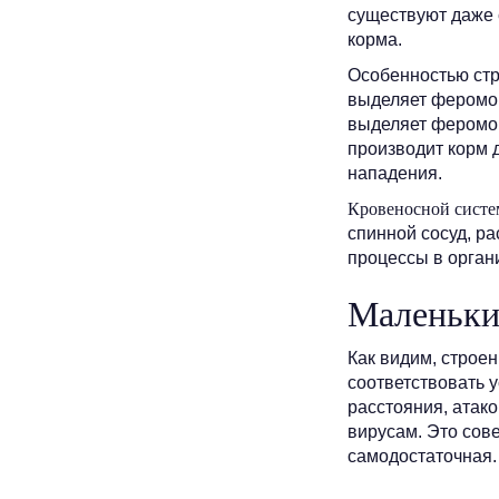
существуют даже 
корма.
Особенностью стр
выделяет феромо
выделяет феромон
производит корм 
нападения.
Кровеносной систем
спинной сосуд, р
процессы в орган
Маленьки
Как видим, строе
соответствовать 
расстояния, атако
вирусам. Это сов
самодостаточная.