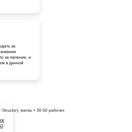
юдать за
ьзовании
о за явление, и
рем в данной
or
50