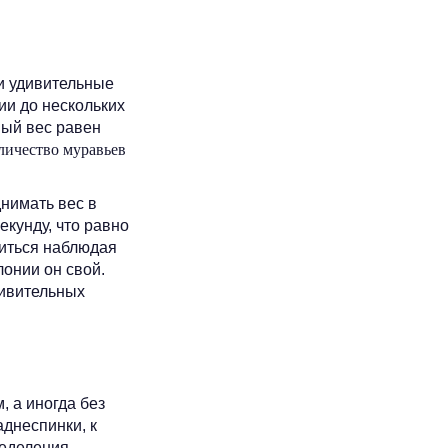
и удивительные
ии до нескольких
ный вес равен
личество муравьев
нимать вес в
екунду, что равно
читься наблюдая
лонии он свой.
дивительных
, а иногда без
аднеспинки, к
ределения