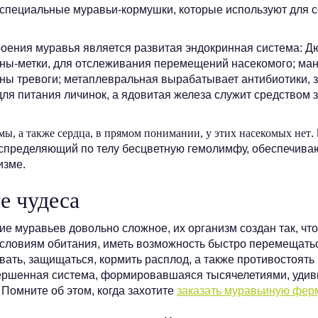
специальные муравьи-кормушки, которые используют для с
оения муравья является развитая эндокринная система: 
ны-метки, для отслеживания перемещений насекомого; ма
ы тревоги; метаплевральная вырабатывает антибиотики, 
для питания личинок, а ядовитая железа служит средством 
ы, а также сердца, в прямом понимании, у этих насекомых нет
.
аспределяющий по телу бесцветную гемолимфу, обеспечи
изме.
е чудеса
ние муравьев довольно сложное, их организм создан так, ч
условиям обитания, иметь возможность быстро перемещать
вать, защищаться, кормить расплод, а также противостоять
ершенная система, формировавшаяся тысячелетиями, удив
 Помните об этом, когда захотите
заказать муравьиную фер