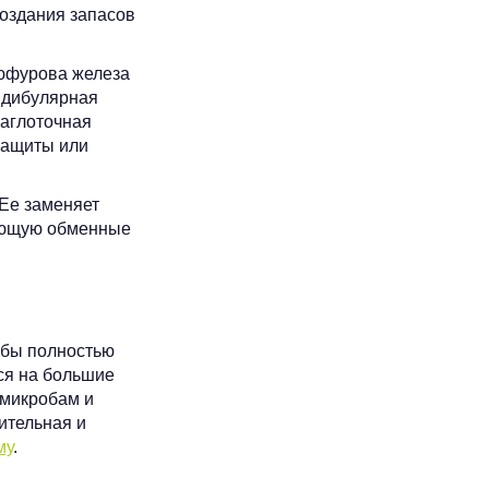
оздания запасов
Дюфурова железа
ндибулярная
заглоточная
защиты или
 Ее заменяет
вающую обменные
тобы полностью
ся на большие
 микробам и
ительная и
му
.