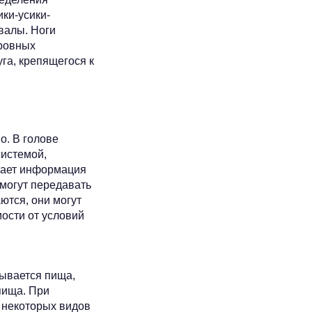
ки-усики-
валы. Ноги
 ровных
уга, крепящегося к
о. В голове
системой,
пает информация
 могут передавать
ются, они могут
мости от условий
ывается пища,
пища. При
У некоторых видов