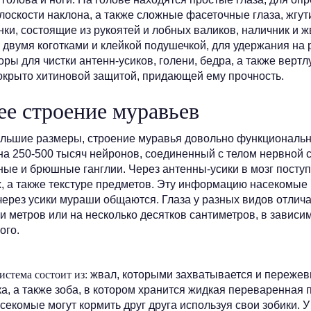
оскости наклона, а также сложные фасеточные глаза, жгути
ки, состоящие из рукоятей и лобных валиков, наличник и ж
с двумя коготками и клейкой подушечкой, для удержания на
ры для чистки антенн-усиков, голени, бедра, а также вертл
 покрыто хитиновой защитой, придающей ему прочность.
е строение муравьев
льшие размеры, строение муравья довольно функциональн
на 250-500 тысяч нейронов, соединенный с телом нервной 
ые и брюшные ганглии. Через антенны-усики в мозг посту
ах, а также текстуре предметов. Эту информацию насекомые
 через усики мураши общаются. Глаза у разных видов отлича
ни метров или на несколько десятков сантиметров, в зависи
ого.
истема состоит из:
жвал, которыми захватывается и пережев
а, а также зоба, в котором хранится жидкая переваренная 
секомые могут кормить друг друга используя свои зобики. 