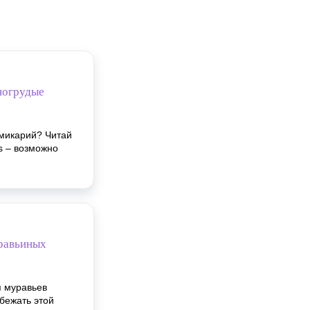
сногрудые
рмикарий? Читай
s – возможно
уравьиных
я муравьев
збежать этой