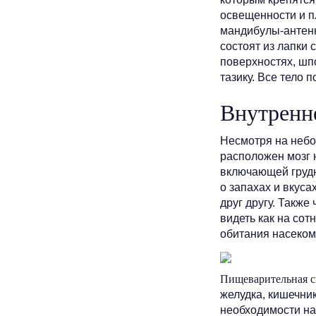
освещенности и пл
мандибулы-антенн
состоят из лапки 
поверхностях, шпо
тазику. Все тело
Внутренне
Несмотря на небо
расположен мозг 
включающей грудн
о запахах и вкус
друг другу. Также
видеть как на сот
обитания насеком
Пищеварительная с
желудка, кишечник
необходимости на