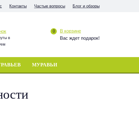
с
Контакты
Частые вопросы
Блог и обзоры
В корзине
нок
0
Вас ждет подарок!
нуты в
уем
УРАВЬЕВ
МУРАВЬИ
ности