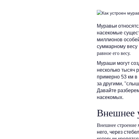
Муравьи относятс
насекомые сущест
миллионов особей
суммарному весу 
равное его весу.
Мураши могут соз
несколько тысяч р
примерно 53 км в
за другими, "слыш
Давайте разберем
насекомых.
Внешнее 
Внешнее строение 
него, через стебе
которым крепятся 